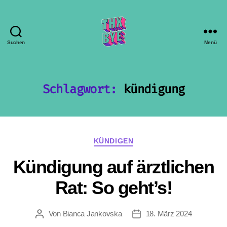
Suchen
Menü
THX
BYE
Schlagwort:
kündigung
Kategorien
KÜNDIGEN
Kündigung auf ärztlichen
Rat: So geht’s!
Von
Bianca Jankovska
18. März 2024
Beitragsautor
Beitragsdatum