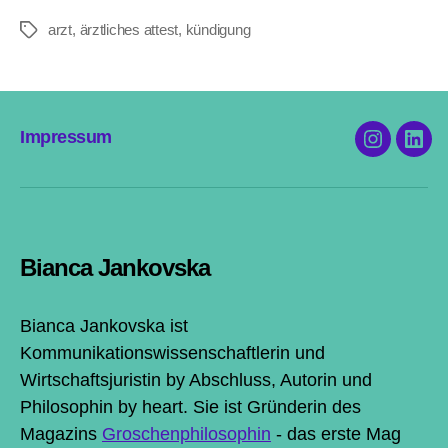
ärztlichen
arzt
,
ärztliches attest
,
kündigung
Rat:
Schlagwörter
So
geht’s!”
Impressum
Instagram
Link
@thxbye.
Bia
Jan
Bianca Jankovska
Bianca Jankovska ist
Kommunikationswissenschaftlerin und
Wirtschaftsjuristin by Abschluss, Autorin und
Philosophin by heart. Sie ist Gründerin des
Magazins
Groschenphilosophin
- das erste Mag