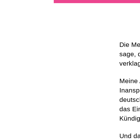
Die Me
sage, 
verkla
Meine 
Inansp
deutsc
das Ei
Kündig
Und da