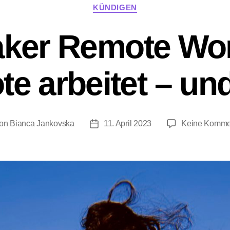
Kategorien
KÜNDIGEN
verklagst”
aker Remote Wo
te arbeitet – und
on
Bianca Jankovska
11. April 2023
Keine Komme
ragsautor
Beitragsdatum