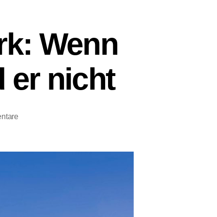
rk: Wenn
 er nicht
zu
ntare
Dealbreaker
Remote
Work:
Wenn
sie
remote
arbeitet
–