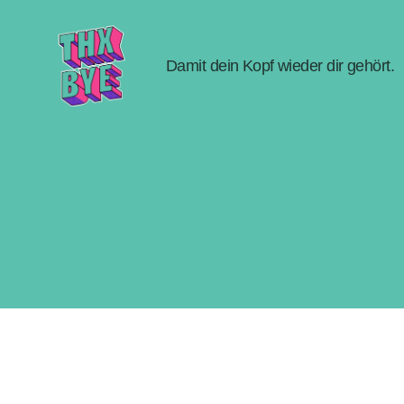
Damit dein Kopf wieder dir gehört.
THX
BYE