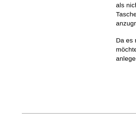
als ni
Tasche
anzugr
Da es 
möchte
anlege