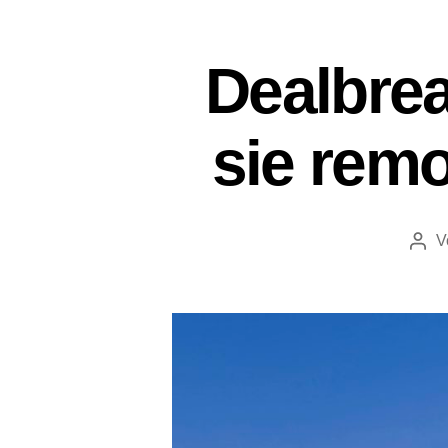
Dealbre
sie remo
V
Beit