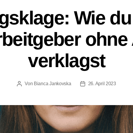
gsklage: Wie du
rbeitgeber ohne
verklagst
Von
Bianca Jankovska
26. April 2023
Beitragsautor
Beitragsdatum