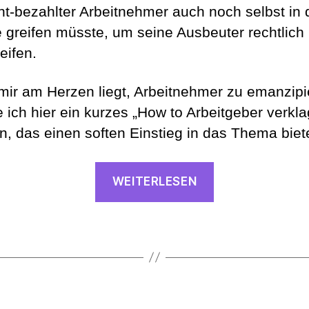
cht-bezahlter Arbeitnehmer auch noch selbst in 
 greifen müsste, um seine Ausbeuter rechtlich
eifen.
mir am Herzen liegt, Arbeitnehmer zu emanzipi
 ich hier ein kurzes „How to Arbeitgeber verkl
n, das einen soften Einstieg in das Thema biete
“Zahlungsklag
WEITERLESEN
Wie
du
deinen
(Ex-)Arbeitgeb
ohne
Anwalt