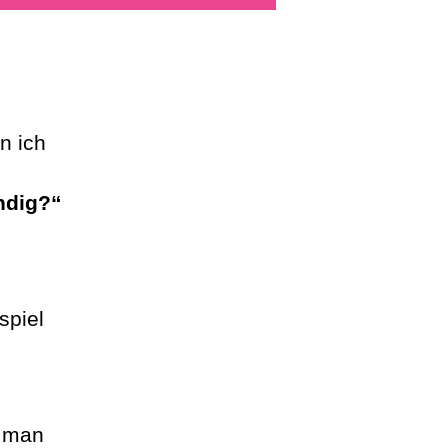
n ich
endig?“
spiel
n man