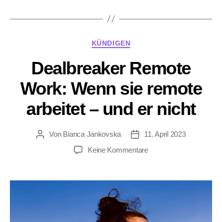
du
deinen
(Ex-)Arbeitgeber
Kategorien
KÜNDIGEN
ohne
Anwalt
Dealbreaker Remote
verklagst”
Work: Wenn sie remote
arbeitet – und er nicht
Von
Bianca Jankovska
11. April 2023
Beitragsautor
Beitragsdatum
zu
Keine Kommentare
Dealbreaker
Remote
Work:
Wenn
sie
remote