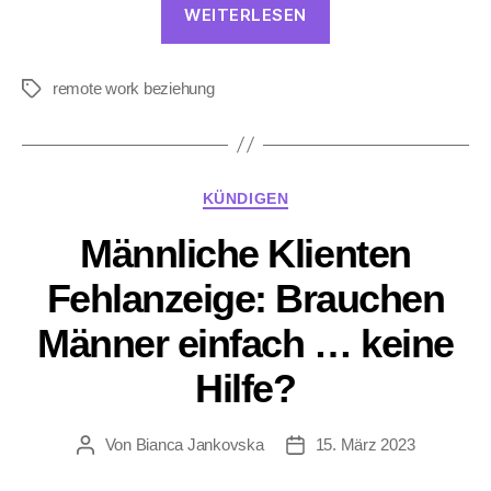
“Dealbreaker
WEITERLESEN
Remote
Work:
remote work beziehung
Wenn
Schlagwörter
sie
remote
arbeitet
Kategorien
KÜNDIGEN
–
und
Männliche Klienten
er
Fehlanzeige: Brauchen
nicht”
Männer einfach … keine
Hilfe?
Von
Bianca Jankovska
15. März 2023
Beitragsautor
Beitragsdatum