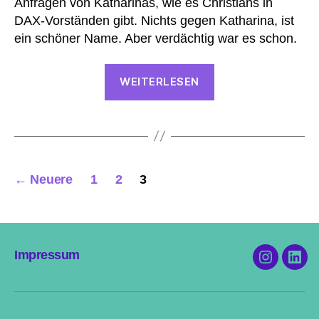
Anfragen von Katharinas, wie es Christians in
DAX-Vorständen gibt. Nichts gegen Katharina, ist
ein schöner Name. Aber verdächtig war es schon.
“Männliche
WEITERLESEN
Klienten
Fehlanzeige:
Brauchen
Männer
einfach
Seitennummerierung
←
Neuere
1
2
3
…
der
keine
Beiträge
Hilfe?”
Impressum
Instagram
Link
@thxbye.
Bia
Jan